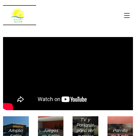
TV y
Parlante
Amplio
Juegos
para ver
Parrilla