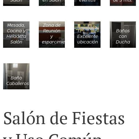
Salón
en Salón
eventos
de 3 mts.
Mesada,
Zona de
Cocina y
Reunión
Baños
Heladera
y
Excelente
con
Salón
esparcimiento
ubicación
Ducha
Baño
Caballeros
Salón de Fiestas